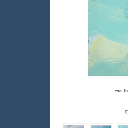
Tweedime
E