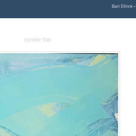
Bart Elfrink
zonder titel