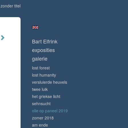
zonder titel
Bart Elfrink
exposities
galerie
lost forest
lost humanity
versluierde heuvels
twee luik
het griekse licht
sehnsucht
olie op paneel 2019
zomer 2018
am ende