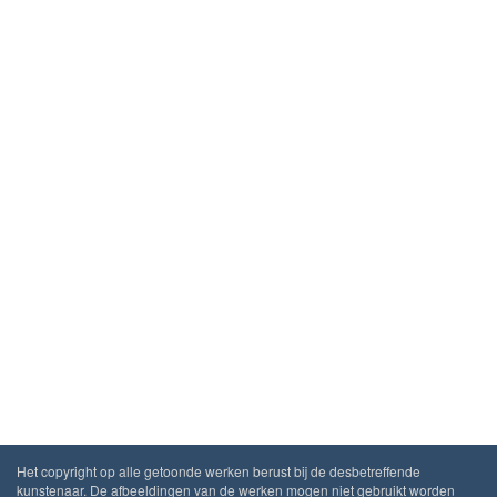
Het copyright op alle getoonde werken berust bij de desbetreffende
kunstenaar. De afbeeldingen van de werken mogen niet gebruikt worden