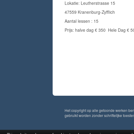
Lokatie: Leutherstrasse 15
47559 Kranenburg-Zyfflich
Aantal lessen : 15
Prijs: halve dag € 350 Hele Dag € 5
Het copyright op alle getoonde werken ber
gebruikt worden zonder schriftelijke toest