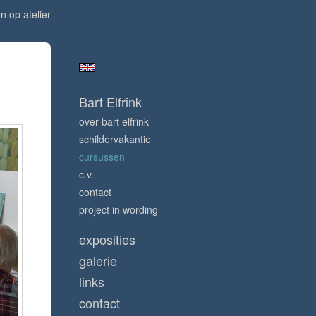
n op atelier
Bart Elfrink
over bart elfrink
schildervakantie
cursussen
c.v.
contact
project in wording
exposities
galerie
links
contact