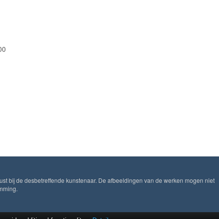
00
ust bij de desbetreffende kunstenaar. De afbeeldingen van de werken mogen niet
emming.