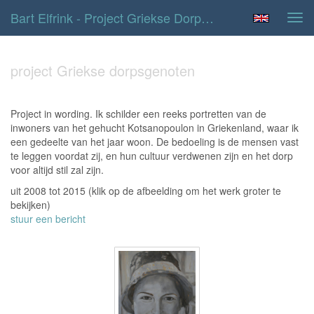
Bart Elfrink - Project Griekse Dorpsgenoten
Tog
navi
project Griekse dorpsgenoten
Project in wording. Ik schilder een reeks portretten van de
inwoners van het gehucht Kotsanopoulon in Griekenland, waar ik
een gedeelte van het jaar woon. De bedoeling is de mensen vast
te leggen voordat zij, en hun cultuur verdwenen zijn en het dorp
voor altijd stil zal zijn.
uit 2008 tot 2015
(klik op de afbeelding om het werk groter te
bekijken)
stuur een bericht