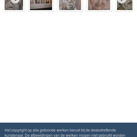
Het copyright op alle getoonde werken berust bij de desbetreffende
kunstenaar. De afbeeldingen van de werken mogen niet gebruikt worden