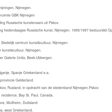
hijningen, Nijmegen.
eruimte GBK Nijmegen
ing Russische kunstenaars uit Pskov.
ing hedendaagse Russische kunst, Nijmegen. 1995/1997 bestuurslid O
Stedelijk centrum kunst&cultuur, Nijmegen.
m kunst&cultuur, Nijmegen.
r Galerie Unita, Beek-Ubbergen.
garije, Spanje Griekenland e.a.
provincie Gelderland.
kov, Rusland, in opdracht van de stedenband Nijmegen-Pskov.
n recidence, Bay St. Paul, Canada.
nce, Mullheim, Duitsland
rus, west Griekenland.