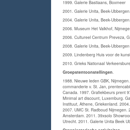
1999. Galerie Bastiaans, Boxmeer
2001. Galerie Unita, Beek-Ubbergen. 
2004. Galerie Unita, Beek-Ubbergen
2006. Museum Het Valkhof, Nijmege
2006. Cultureel Centrum Preveza, Gri
2008. Galerie Unita, Beek-Ubbergen
2009. Lindenberg Huis voor de kun
2010. Grieks Nationaal Verkeersbu
Groepstentoonstellingen
.
1988. Nieuwe leden GBK, Nijmegen
commanderie v. St. Jan, prentencabin
Canada. 1997. Grafiekbeurs prent 97,
Minimal art discount, Luxemburg. Ga
Instituut, Athene, Griekenland. 200
2007. UMC St. Radboud Nijmegen. 20
Amsterdam. 2011. 39xsolo Showroom
Utrecht. 2011. Galerie Unita Beek U