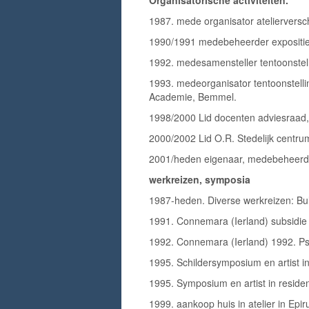
Organisatorische activiteiten.
1987. mede organisator atelierversc
1990/1991 medebeheerder expositi
1992. medesamensteller tentoonstell
1993. medeorganisator tentoonstell
Academie, Bemmel.
1998/2000 Lid docenten adviesraad, 
2000/2002 Lid O.R. Stedelijk centru
2001/heden eigenaar, medebeheerde
werkreizen, symposia
1987-heden. Diverse werkreizen: Bul
1991. Connemara (Ierland) subsidie 
1992. Connemara (Ierland) 1992. Ps
1995. Schildersymposium en artist i
1995. Symposium en artist in reside
1999. aankoop huis in atelier in Epi