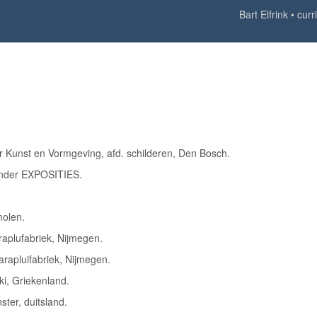
Bart Elfrink
curr
 Kunst en Vormgeving, afd. schilderen, Den Bosch.
k onder EXPOSITIES.
molen.
raplufabriek, Nijmegen.
rapluifabriek, Nijmegen.
i, Griekenland.
ster, duitsland.