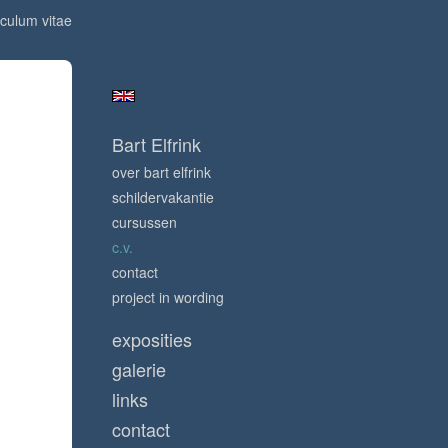
iculum vitae
Bart Elfrink
over bart elfrink
schildervakantie
cursussen
c.v.
contact
project in wording
exposities
galerie
links
contact