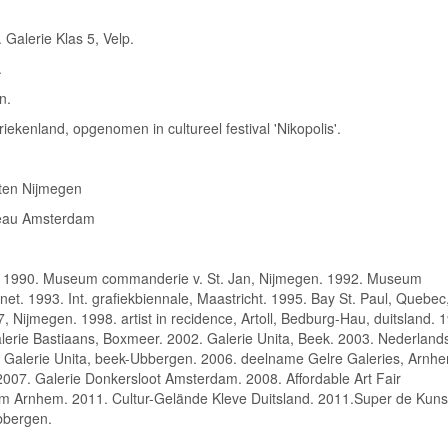
Galerie Klas 5, Velp.
.
n.
ekenland, opgenomen in cultureel festival 'Nikopolis'.
sten Nijmegen
reau Amsterdam
. 1990. Museum commanderie v. St. Jan, Nijmegen. 1992. Museum
et. 1993. Int. grafiekbiennale, Maastricht. 1995. Bay St. Paul, Quebec
 Nijmegen. 1998. artist in recidence, Artoll, Bedburg-Hau, duitsland. 
lerie Bastiaans, Boxmeer. 2002. Galerie Unita, Beek. 2003. Nederland
4. Galerie Unita, beek-Ubbergen. 2006. deelname Gelre Galeries, Arnh
07. Galerie Donkersloot Amsterdam. 2008. Affordable Art Fair
 Arnhem. 2011. Cultur-Gelände Kleve Duitsland. 2011.Super de Kuns
bbergen.