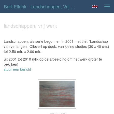
Bart Elfrink - Landschappen, Vrij Werk
Tog
navi
landschappen, vrij werk
Landschappen, als serie begonnen in 2001 met titel: 'Landschap
van verlangen'. Olieverf op doek, van kleine studies (30 x 40 cm.)
tot 2.50 mtr. x 2.00 mtr.
uit 2001 tot 2010
(klik op de afbeelding om het werk groter te
bekijken)
stuur een bericht
landschap