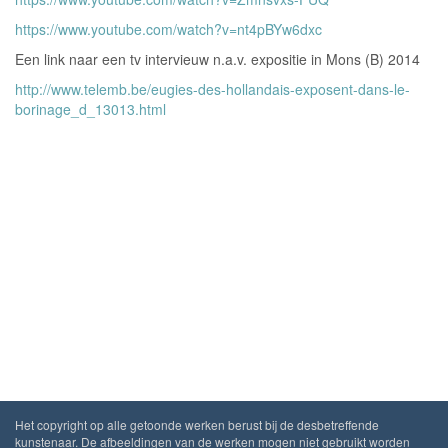
https://www.youtube.com/watch?v=nt4pBYw6dxc
Een link naar een tv intervieuw n.a.v. expositie in Mons (B) 2014
http://www.telemb.be/eugies-des-hollandais-exposent-dans-le-
borinage_d_13013.html
Het copyright op alle getoonde werken berust bij de desbetreffende
kunstenaar. De afbeeldingen van de werken mogen niet gebruikt worden