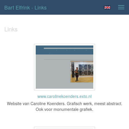
Bart Elfrink - Links
Tog
navi
Links
www.carolinekoenders.exto.nl
Website van Caroline Koenders. Grafisch werk, meest abstract.
Ook voor monumentale grafiek.