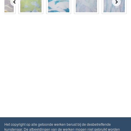
Het copyright op alle getoonde werken berust bij de desbetreffende
kunstenaar. De afbeeldingen van de werken mogen niet gebruikt worden