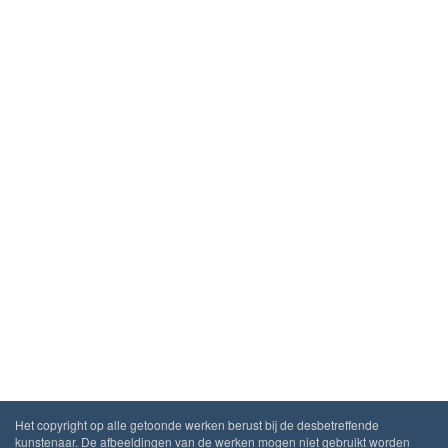
Het copyright op alle getoonde werken berust bij de desbetreffende
kunstenaar. De afbeeldingen van de werken mogen niet gebruikt worden