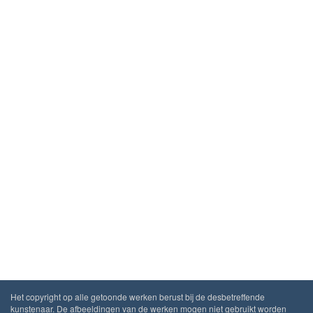
Het copyright op alle getoonde werken berust bij de desbetreffende
kunstenaar. De afbeeldingen van de werken mogen niet gebruikt worden