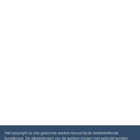
Het copyright op alle getoonde werken berust bij de desbetreffende
kunstenaar. De afbeeldingen van de werken mogen niet gebruikt worden