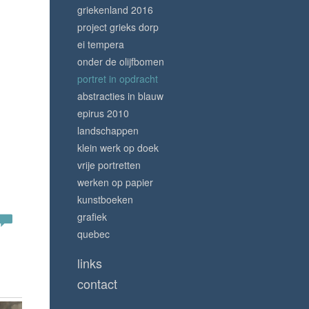
griekenland 2016
project grieks dorp
ei tempera
onder de olijfbomen
portret in opdracht
abstracties in blauw
epirus 2010
landschappen
klein werk op doek
vrije portretten
werken op papier
kunstboeken
grafiek
quebec
links
contact