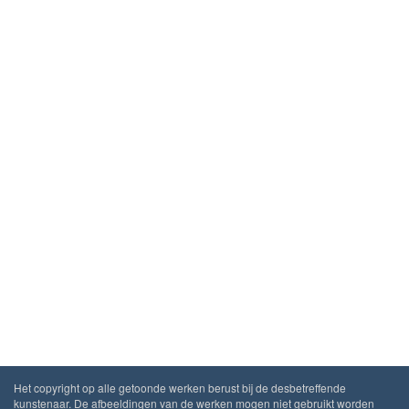
Het copyright op alle getoonde werken berust bij de desbetreffende
kunstenaar. De afbeeldingen van de werken mogen niet gebruikt worden